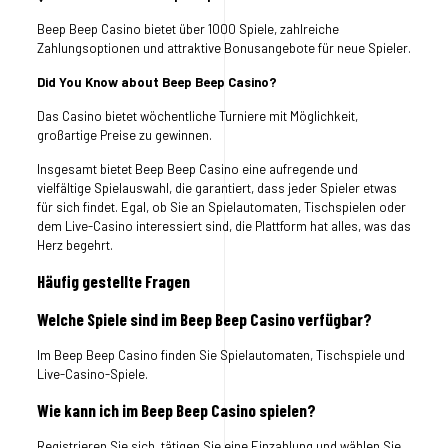
Beep Beep Casino bietet über 1000 Spiele, zahlreiche
Zahlungsoptionen und attraktive Bonusangebote für neue Spieler.
Did You Know about Beep Beep Casino?
Das Casino bietet wöchentliche Turniere mit Möglichkeit,
großartige Preise zu gewinnen.
Insgesamt bietet Beep Beep Casino eine aufregende und
vielfältige Spielauswahl, die garantiert, dass jeder Spieler etwas
für sich findet. Egal, ob Sie an Spielautomaten, Tischspielen oder
dem Live-Casino interessiert sind, die Plattform hat alles, was das
Herz begehrt.
Häufig gestellte Fragen
Welche Spiele sind im Beep Beep Casino verfügbar?
Im Beep Beep Casino finden Sie Spielautomaten, Tischspiele und
Live-Casino-Spiele.
Wie kann ich im Beep Beep Casino spielen?
Registrieren Sie sich, tätigen Sie eine Einzahlung und wählen Sie