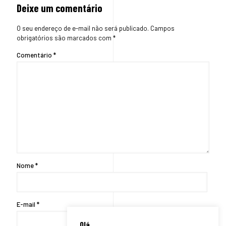
Deixe um comentário
O seu endereço de e-mail não será publicado.
Campos
obrigatórios são marcados com
*
Comentário
*
Nome
*
E-mail
*
Olá.