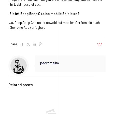
Ihr Lieblingsspiel aus.
Bietet Beep Beep Casino mobile Spiele an?
Ja, Beep Beep Casino ist sowohl auf mobilen Geräten als auch
über eine App verfügbar.
Share
0
pedromelim
Related posts