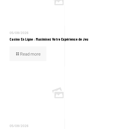
05/08/2026
Casino En Ligne : Maximisez Votre Expérience de Jeu
Read more
05/08/2026