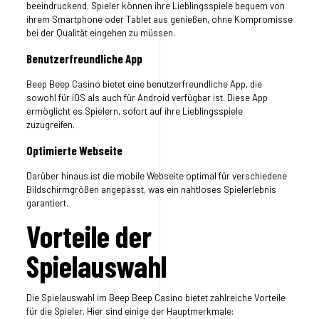
beeindruckend. Spieler können ihre Lieblingsspiele bequem von
ihrem Smartphone oder Tablet aus genießen, ohne Kompromisse
bei der Qualität eingehen zu müssen.
Benutzerfreundliche App
Beep Beep Casino bietet eine benutzerfreundliche App, die
sowohl für iOS als auch für Android verfügbar ist. Diese App
ermöglicht es Spielern, sofort auf ihre Lieblingsspiele
zuzugreifen.
Optimierte Webseite
Darüber hinaus ist die mobile Webseite optimal für verschiedene
Bildschirmgrößen angepasst, was ein nahtloses Spielerlebnis
garantiert.
Vorteile der
Spielauswahl
Die Spielauswahl im Beep Beep Casino bietet zahlreiche Vorteile
für die Spieler. Hier sind einige der Hauptmerkmale: