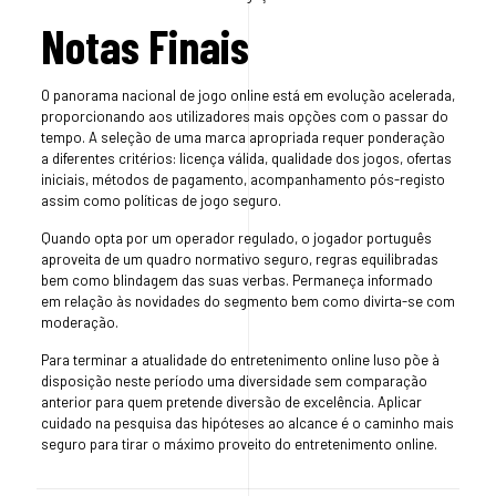
Notas Finais
O panorama nacional de jogo online está em evolução acelerada,
proporcionando aos utilizadores mais opções com o passar do
tempo. A seleção de uma marca apropriada requer ponderação
a diferentes critérios: licença válida, qualidade dos jogos, ofertas
iniciais, métodos de pagamento, acompanhamento pós-registo
assim como políticas de jogo seguro.
Quando opta por um operador regulado, o jogador português
aproveita de um quadro normativo seguro, regras equilibradas
bem como blindagem das suas verbas. Permaneça informado
em relação às novidades do segmento bem como divirta-se com
moderação.
Para terminar a atualidade do entretenimento online luso põe à
disposição neste período uma diversidade sem comparação
anterior para quem pretende diversão de excelência. Aplicar
cuidado na pesquisa das hipóteses ao alcance é o caminho mais
seguro para tirar o máximo proveito do entretenimento online.