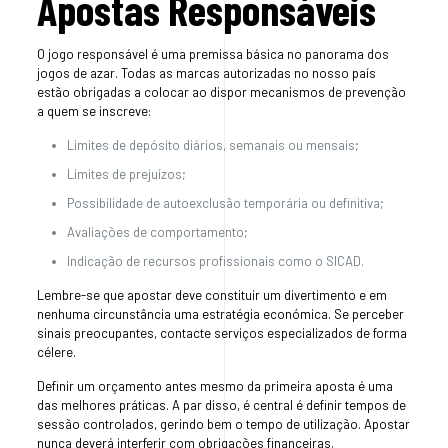
Apostas Responsáveis
O jogo responsável é uma premissa básica no panorama dos
jogos de azar. Todas as marcas autorizadas no nosso país
estão obrigadas a colocar ao dispor mecanismos de prevenção
a quem se inscreve:
Limites de depósito diários, semanais ou mensais;
Limites de prejuízos;
Possibilidade de autoexclusão temporária ou definitiva;
Avaliações de comportamento;
Indicação de recursos profissionais como o SICAD.
Lembre-se que apostar deve constituir um divertimento e em
nenhuma circunstância uma estratégia económica. Se perceber
sinais preocupantes, contacte serviços especializados de forma
célere.
Definir um orçamento antes mesmo da primeira aposta é uma
das melhores práticas. A par disso, é central é definir tempos de
sessão controlados, gerindo bem o tempo de utilização. Apostar
nunca deverá interferir com obrigações financeiras.