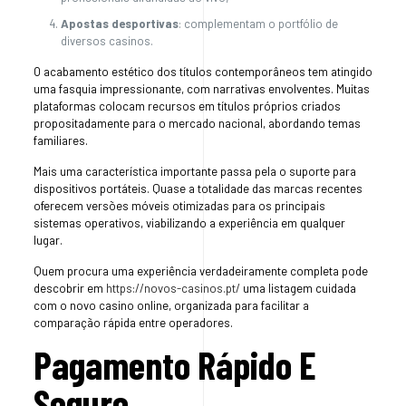
Apostas desportivas
: complementam o portfólio de
diversos casinos.
O acabamento estético dos títulos contemporâneos tem atingido
uma fasquia impressionante, com narrativas envolventes. Muitas
plataformas colocam recursos em títulos próprios criados
propositadamente para o mercado nacional, abordando temas
familiares.
Mais uma característica importante passa pela o suporte para
dispositivos portáteis. Quase a totalidade das marcas recentes
oferecem versões móveis otimizadas para os principais
sistemas operativos, viabilizando a experiência em qualquer
lugar.
Quem procura uma experiência verdadeiramente completa pode
descobrir em
https://novos-casinos.pt/
uma listagem cuidada
com o novo casino online, organizada para facilitar a
comparação rápida entre operadores.
Pagamento Rápido E
Seguro