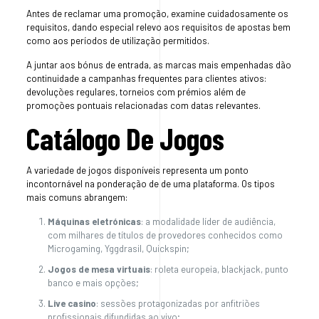
Antes de reclamar uma promoção, examine cuidadosamente os
requisitos, dando especial relevo aos requisitos de apostas bem
como aos períodos de utilização permitidos.
A juntar aos bónus de entrada, as marcas mais empenhadas dão
continuidade a campanhas frequentes para clientes ativos:
devoluções regulares, torneios com prémios além de
promoções pontuais relacionadas com datas relevantes.
Catálogo De Jogos
A variedade de jogos disponíveis representa um ponto
incontornável na ponderação de de uma plataforma. Os tipos
mais comuns abrangem:
Máquinas eletrónicas
: a modalidade líder de audiência,
com milhares de títulos de provedores conhecidos como
Microgaming, Yggdrasil, Quickspin;
Jogos de mesa virtuais
: roleta europeia, blackjack, punto
banco e mais opções;
Live casino
: sessões protagonizadas por anfitriões
profissionais difundidas ao vivo;