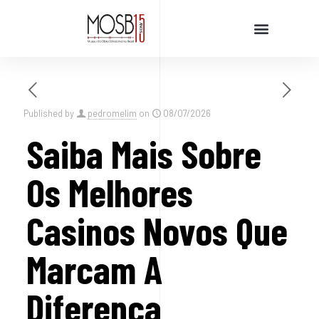
Published by
pedromelim
on
08/07/2026
Saiba Mais Sobre
Os Melhores
Casinos Novos Que
Marcam A
Diferença