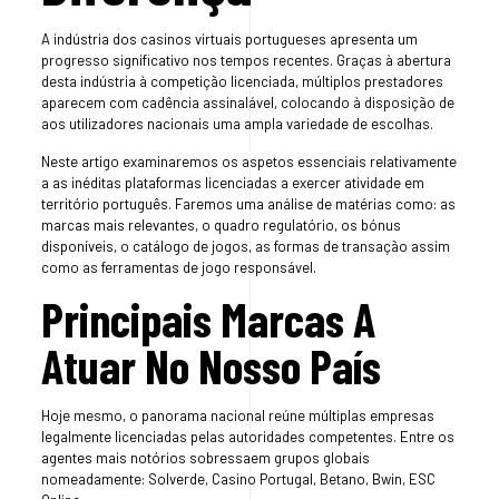
A indústria dos casinos virtuais portugueses apresenta um
progresso significativo nos tempos recentes. Graças à abertura
desta indústria à competição licenciada, múltiplos prestadores
aparecem com cadência assinalável, colocando à disposição de
aos utilizadores nacionais uma ampla variedade de escolhas.
Neste artigo examinaremos os aspetos essenciais relativamente
a as inéditas plataformas licenciadas a exercer atividade em
território português. Faremos uma análise de matérias como: as
marcas mais relevantes, o quadro regulatório, os bónus
disponíveis, o catálogo de jogos, as formas de transação assim
como as ferramentas de jogo responsável.
Principais Marcas A
Atuar No Nosso País
Hoje mesmo, o panorama nacional reúne múltiplas empresas
legalmente licenciadas pelas autoridades competentes. Entre os
agentes mais notórios sobressaem grupos globais
nomeadamente: Solverde, Casino Portugal, Betano, Bwin, ESC