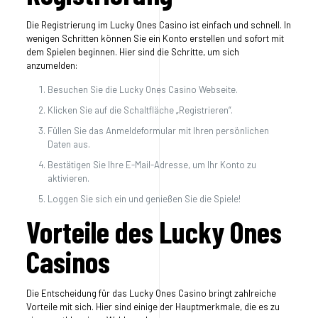
Die Registrierung im Lucky Ones Casino ist einfach und schnell. In
wenigen Schritten können Sie ein Konto erstellen und sofort mit
dem Spielen beginnen. Hier sind die Schritte, um sich
anzumelden:
Besuchen Sie die Lucky Ones Casino Webseite.
Klicken Sie auf die Schaltfläche „Registrieren“.
Füllen Sie das Anmeldeformular mit Ihren persönlichen
Daten aus.
Bestätigen Sie Ihre E-Mail-Adresse, um Ihr Konto zu
aktivieren.
Loggen Sie sich ein und genießen Sie die Spiele!
Vorteile des Lucky Ones
Casinos
Die Entscheidung für das Lucky Ones Casino bringt zahlreiche
Vorteile mit sich. Hier sind einige der Hauptmerkmale, die es zu