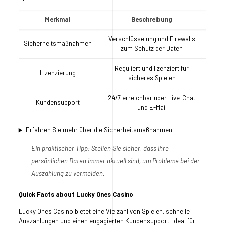
Merkmal
Beschreibung
Verschlüsselung und Firewalls
Sicherheitsmaßnahmen
zum Schutz der Daten
Reguliert und lizenziert für
Lizenzierung
sicheres Spielen
24/7 erreichbar über Live-Chat
Kundensupport
und E-Mail
Erfahren Sie mehr über die Sicherheitsmaßnahmen
Ein praktischer Tipp: Stellen Sie sicher, dass Ihre
persönlichen Daten immer aktuell sind, um Probleme bei der
Auszahlung zu vermeiden.
Quick Facts about Lucky Ones Casino
Lucky Ones Casino bietet eine Vielzahl von Spielen, schnelle
Auszahlungen und einen engagierten Kundensupport. Ideal für