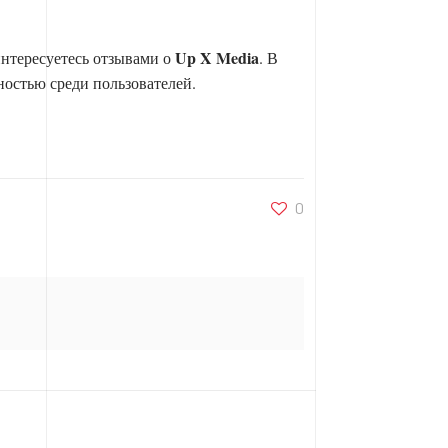
Up X Media
интересуетесь отзывами о
. В
ностью среди пользователей.
0