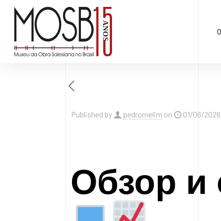
O
Published by
pedromelim
on
01/06/2026
Обзор и