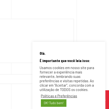
Olá.
É importante que você leia isso:
Usamos cookies em nosso site para
fornecer a experiência mais
relevante, lembrando suas
preferências e visitas repetidas. Ao
clicar em “Aceitar”, concorda com a
utilização de TODOS os cookies.
Políticas e Preferências
OK! Tudo bem!