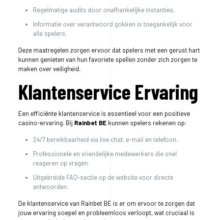
Regelmatige audits door onafhankelijke instanties.
Informatie over verantwoord gokken is toegankelijk voor
alle spelers.
Deze maatregelen zorgen ervoor dat spelers met een gerust hart
kunnen genieten van hun favoriete spellen zonder zich zorgen te
maken over veiligheid.
Klantenservice Ervaring
Een efficiënte klantenservice is essentieel voor een positieve
casino-ervaring. Bij
Rainbet BE
kunnen spelers rekenen op:
24/7 bereikbaarheid via live chat, e-mail en telefoon.
Professionele en vriendelijke medewerkers die snel
reageren op vragen.
Uitgebreide FAQ-sectie op de website voor directe
antwoorden.
De klantenservice van Rainbet BE is er om ervoor te zorgen dat
jouw ervaring soepel en probleemloos verloopt, wat cruciaal is