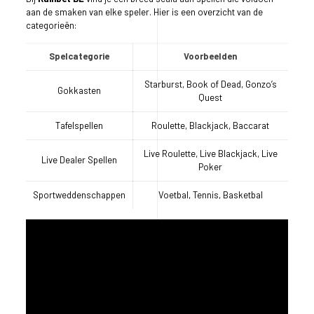
aan de smaken van elke speler. Hier is een overzicht van de
categorieën:
Spelcategorie
Voorbeelden
Starburst, Book of Dead, Gonzo’s
Gokkasten
Quest
Tafelspellen
Roulette, Blackjack, Baccarat
Live Roulette, Live Blackjack, Live
Live Dealer Spellen
Poker
Sportweddenschappen
Voetbal, Tennis, Basketbal