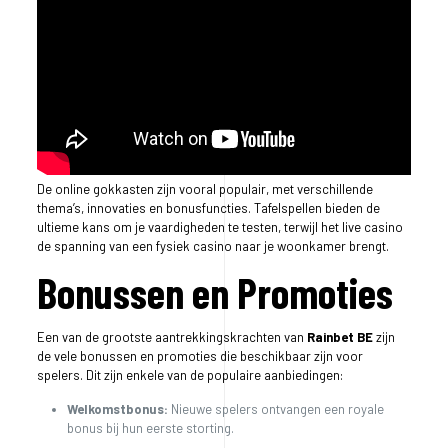
De online gokkasten zijn vooral populair, met verschillende
thema’s, innovaties en bonusfuncties. Tafelspellen bieden de
ultieme kans om je vaardigheden te testen, terwijl het live casino
de spanning van een fysiek casino naar je woonkamer brengt.
Bonussen en Promoties
Een van de grootste aantrekkingskrachten van
Rainbet BE
zijn
de vele bonussen en promoties die beschikbaar zijn voor
spelers. Dit zijn enkele van de populaire aanbiedingen:
Welkomstbonus:
Nieuwe spelers ontvangen een royale
bonus bij hun eerste storting.