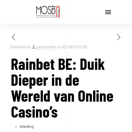
Published by
pedromelim
on
08/07/2026
Rainbet BE: Duik
Dieper in de
Wereld van Online
Casino’s
Inleiding