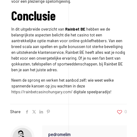
voor een plezierige spelomgeving.
Conclusie
In dit uitgebreide overzicht van
Rainbet BE
hebben we de
belangrijkste aspecten belicht die het casino tot een
aantrekkelijke optie maken voor online gokliefhebbers. Van een
breed scala aan spellen en gulle bonussen tot sterke beveiliging
en uitstekende klantenservice, Rainbet BE heeft alles wat je nodig
hebt voor een onvergetelijke ervaring. Of je nu een fan bent van
gokkasten, tafelspellen of sportweddenschappen, bij Rainbet BE
ben je aan het juiste adres.
Neem de sprong en verken het aanbod zelf; wie weet welke
spannende kansen op jou wachten in deze
https://rainbetcasinohungary.com/
digitale speelparadijs!
Share
0
pedromelim