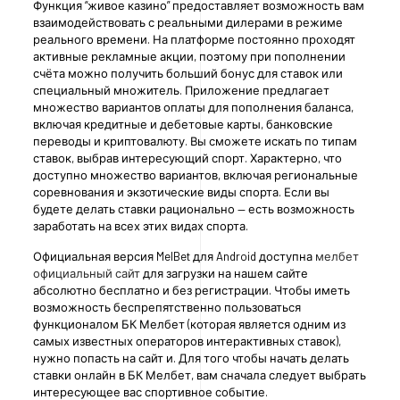
Функция “живое казино” предоставляет возможность вам
взаимодействовать с реальными дилерами в режиме
реального времени. На платформе постоянно проходят
активные рекламные акции, поэтому при пополнении
счёта можно получить больший бонус для ставок или
специальный множитель. Приложение предлагает
множество вариантов оплаты для пополнения баланса,
включая кредитные и дебетовые карты, банковские
переводы и криптовалюту. Вы сможете искать по типам
ставок, выбрав интересующий спорт. Характерно, что
доступно множество вариантов, включая региональные
соревнования и экзотические виды спорта. Если вы
будете делать ставки рационально — есть возможность
заработать на всех этих видах спорта.
Официальная версия MelBet для Android доступна
мелбет
официальный сайт
для загрузки на нашем сайте
абсолютно бесплатно и без регистрации. Чтобы иметь
возможность беспрепятственно пользоваться
функционалом БК Мелбет (которая является одним из
самых известных операторов интерактивных ставок),
нужно попасть на сайт и. Для того чтобы начать делать
ставки онлайн в БК Мелбет, вам сначала следует выбрать
интересующее вас спортивное событие.