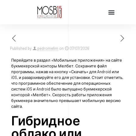
Published by
pedromelim
on
07/07/2026
Перейдите в раздел «Мобильные приложения» на сайте
букмекерской конторы Мелбет. Сохраните файл
программы, нажав на кнопку «Скачать» для Android или
iOS, и разархивируйте его для установки. Стоит отметить,
что программное обеспечение для операционных
систем iOS и Android было выпущено букмекерской
конторой «Мелбет». Скорость работы приложения
букмекера значительно превышает мобильную версию
сайта.
Гибридное
облако или