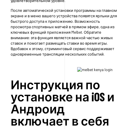
удовлетворительном уровне.
После автоматической установки программы на главном
экране и в меню вашего устройства появятся ярлыки для
быстрого доступа к приложению. Возможность
просмотра спортивных матчей в прямом эфире, одна из
ключевых функций приложения Melbet. Обратите
внимание: эта функция является важной частью живых
ставок и помогает размещать ставки во время игры.
Вдобавок к этому, стриминговый сервис поддерживает
одновременные трансляции нескольких событий.
Инструкция по
установке на iOS и
Андроид
включает в себя