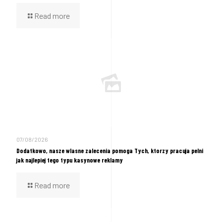
Read more
07/08/2026
Dodatkowo, nasze wlasne zalecenia pomoga Tych, ktorzy pracuja pelni
jak najlepiej tego typu kasynowe reklamy
Read more